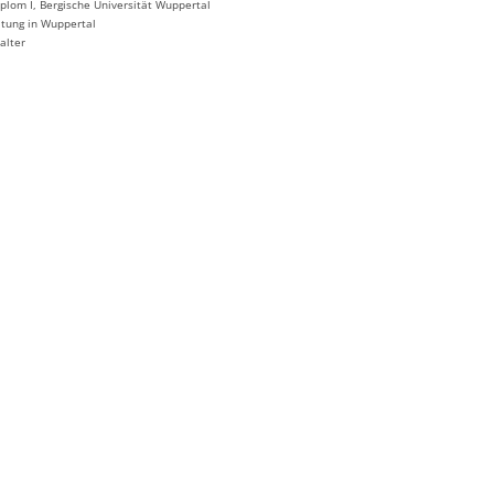
iplom I, Bergische Universität Wuppertal
ltung in Wuppertal
alter