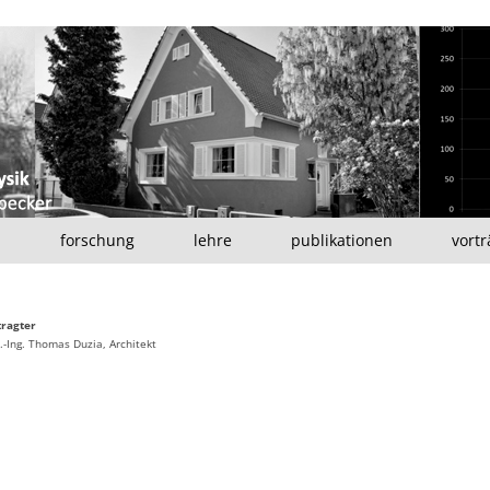
ker | department architektur | universität siegen
n
forschung
lehre
publikationen
vortr
buchbeiträge
ragter
er
fachbeiträge
l.-Ing. Thomas Duzia, Architekt
ehrbeauftragte
n sie!