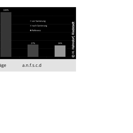
äge
a.n.f.s.c.d