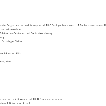
an der Bergischen Universität Wuppertal, FB-D Bauingenieurwesen, LuF Baukonstruktion und 
ll- und Wärmeschutz
ür Schäden an Gebäuden und Gebäudesanierung
rung
o Dr. Krieger, Velbert
uer & Partner, Köln
rer, Köln
schen Universität Wuppertal, FB- D Bauingenieurwesen.
plom II, Universität Kassel