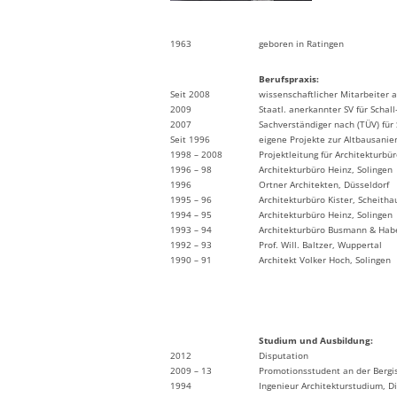
1963
geboren in Ratingen
Berufspraxis:
Seit 2008
wissenschaftlicher Mitarbeiter 
2009
Staatl. anerkannter SV für Scha
2007
Sachverständiger nach (TÜV) f
Seit 1996
eigene Projekte zur Altbausanie
1998 – 2008
Projektleitung für Architekturbür
1996 – 98
Architekturbüro Heinz, Solingen
1996
Ortner Architekten, Düsseldorf
1995 – 96
Architekturbüro Kister, Scheitha
1994 – 95
Architekturbüro Heinz, Solingen
1993 – 94
Architekturbüro Busmann & Habe
1992 – 93
Prof. Will. Baltzer, Wuppertal
1990 – 91
Architekt Volker Hoch, Solingen
Studium und Ausbildung:
2012
Disputation
2009 – 13
Promotionsstudent an der Bergi
1994
Ingenieur Architekturstudium, Di