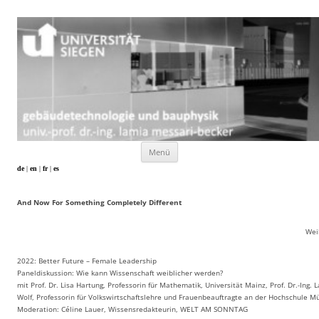
Zum
Inhalt
springen
gebäudetechnologie und bauphysik
univ.-prof. dr.-ing. lamia messari-becker | department
architektur | universität siegen
Menü
de
|
en
|
fr
|
es
And Now For Something Completely Different
Weil
2022: Better Future – Female Leadership
Paneldiskussion: Wie kann Wissenschaft weiblicher werden?
mit Prof. Dr. Lisa Hartung, Professorin für Mathematik, Universität Mainz, Prof. Dr.-Ing
Wolf, Professorin für Volkswirtschaftslehre und Frauenbeauftragte an der Hochschule M
Moderation: Céline Lauer, Wissensredakteurin, WELT AM SONNTAG