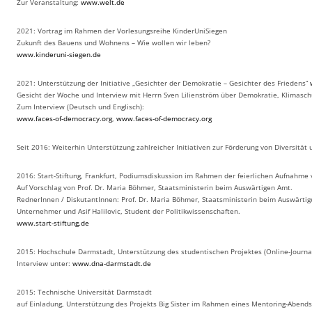
Zur Veranstaltung:
www.welt.de
2021: Vortrag im Rahmen der Vorlesungsreihe KinderUniSiegen
Zukunft des Bauens und Wohnens – Wie wollen wir leben?
www.kinderuni-siegen.de
2021: Unterstützung der Initiative „Gesichter der Demokratie – Gesichter des Friedens“
Gesicht der Woche und Interview mit Herrn Sven Lilienström über Demokratie, Klimasch
Zum Interview (Deutsch und Englisch):
www.faces-of-democracy.org
,
www.faces-of-democracy.org
Seit 2016: Weiterhin Unterstützung zahlreicher Initiativen zur Förderung von Diversität u
2016: Start-Stiftung, Frankfurt, Podiumsdiskussion im Rahmen der feierlichen Aufnahme v
Auf Vorschlag von Prof. Dr. Maria Böhmer, Staatsministerin beim Auswärtigen Amt.
RednerInnen / DiskutantInnen: Prof. Dr. Maria Böhmer, Staatsministerin beim Auswärtigen
Unternehmer und Asif Halilovic, Student der Politikwissenschaften.
www.start-stiftung.de
2015: Hochschule Darmstadt, Unterstützung des studentischen Projektes (Online-Journa
Interview unter:
www.dna-darmstadt.de
2015: Technische Universität Darmstadt
auf Einladung, Unterstützung des Projekts Big Sister im Rahmen eines Mentoring-Abend