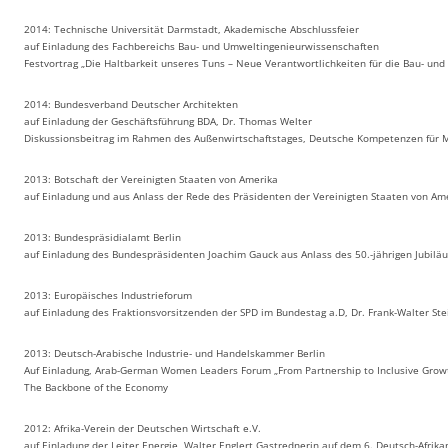
2014: Technische Universität Darmstadt, Akademische Abschlussfeier
auf Einladung des Fachbereichs Bau- und Umweltingenieurwissenschaften
Festvortrag „Die Haltbarkeit unseres Tuns – Neue Verantwortlichkeiten für die Bau- un
2014: Bundesverband Deutscher Architekten
auf Einladung der Geschäftsführung BDA, Dr. Thomas Welter
Diskussionsbeitrag im Rahmen des Außenwirtschaftstages, Deutsche Kompetenzen für M
2013: Botschaft der Vereinigten Staaten von Amerika
auf Einladung und aus Anlass der Rede des Präsidenten der Vereinigten Staaten von Am
2013: Bundespräsidialamt Berlin
auf Einladung des Bundespräsidenten Joachim Gauck aus Anlass des 50.-jährigen Jubiläum
2013: Europäisches Industrieforum
auf Einladung des Fraktionsvorsitzenden der SPD im Bundestag a.D, Dr. Frank-Walter Ste
2013: Deutsch-Arabische Industrie- und Handelskammer Berlin
Auf Einladung, Arab-German Women Leaders Forum „From Partnership to Inclusive Grow
The Backbone of the Economy
2012: Afrika-Verein der Deutschen Wirtschaft e.V.
auf Einladung der Leiter Energie, Walter Englert Gastrednerin auf dem 6. Deutsch-Afr