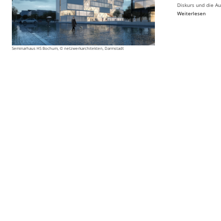
Diskurs und die Au
Weiterlesen
Seminarhaus HS Bochum, © netzwerkarchitekten, Darmstadt