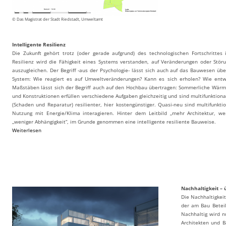
© Das Magistrat der Stadt Riedstadt, Umweltamt
Intelligente Resilienz
Die Zukunft gehört trotz (oder gerade aufgrund) des technologischen Fortschrittes
Resilienz wird die Fähigkeit eines Systems verstanden, auf Veränderungen oder Stör
auszugleichen. Der Begriff ‐aus der Psychologie‐ lässt sich auch auf das Bauwesen üb
System: Wie reagiert es auf Umweltveränderungen? Kann es sich erholen? Wie entwi
Maßstäben lässt sich der Begriff auch auf den Hochbau übertragen: Sommerliche Wärm
und Konstruktionen erfüllen verschiedene Aufgaben gleichzeitig und sind multifunktiona
(Schaden und Reparatur) resilienter, hier kostengünstiger. Quasi‐neu sind multifunkt
Nutzung mit Energie/Klima interagieren. Hinter dem Leitbild „mehr Architektur, we
„weniger Abhängigkeit“, im Grunde genommen eine intelligente resiliente Bauweise.
Weiterlesen
Nachhaltigkeit –
Die Nachhaltigkei
der am Bau Beteil
Nachhaltig wird n
Architekten und B