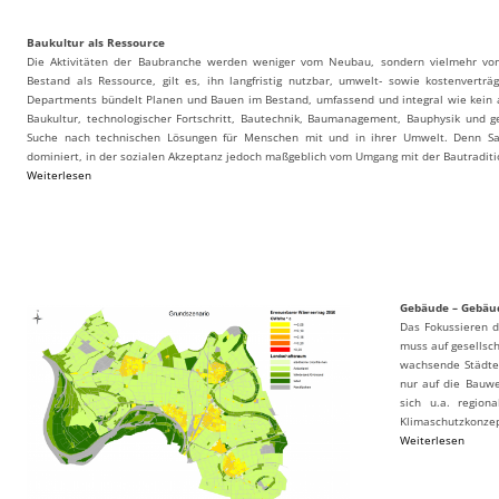
Baukultur als Ressource
Die Aktivitäten der Baubranche werden weniger vom Neubau, sondern vielmehr vo
Bestand als Ressource, gilt es, ihn langfristig nutzbar, umwelt‐ sowie kostenverträ
Departments bündelt Planen und Bauen im Bestand, umfassend und integral wie kein a
Baukultur, technologischer Fortschritt, Bautechnik, Baumanagement, Bauphysik und ges
Suche nach technischen Lösungen für Menschen mit und in ihrer Umwelt. Denn Sa
dominiert, in der sozialen Akzeptanz jedoch maßgeblich vom Umgang mit der Bautraditio
Weiterlesen
Gebäude – Gebäud
Das Fokussieren d
muss auf gesellsc
wachsende Städte 
nur auf die Bauwe
sich u.a. regio
Klimaschutzkonzept
Weiterlesen